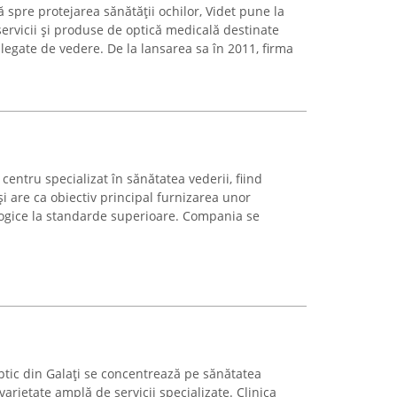
ă spre protejarea sănătății ochilor, Videt pune la
 servicii și produse de optică medicală destinate
legate de vedere. De la lansarea sa în 2011, firma
centru specializat în sănătatea vederii, fiind
 și are ca obiectiv principal furnizarea unor
ologice la standarde superioare. Compania se
ptic din Galați se concentrează pe sănătatea
varietate amplă de servicii specializate. Clinica