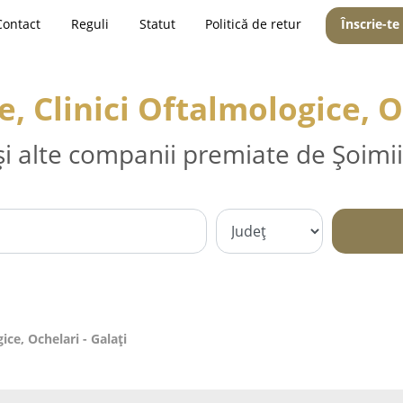
Contact
Reguli
Statut
Politică de retur
Înscrie-te
, Clinici Oftalmologice, O
și alte companii premiate de Șoimii
ice, Ochelari - Galaţi