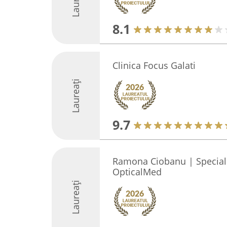
Laureați
8.1
Clinica Focus Galati
Laureați
9.7
Ramona Ciobanu | Specialis
OpticalMed
Laureați