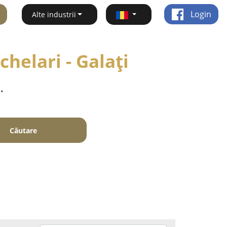
Login
Alte industrii
chelari - Galaţi
.
Căutare