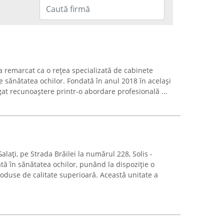
-a remarcat ca o rețea specializată de cabinete
e sănătatea ochilor. Fondată în anul 2018 în același
at recunoaștere printr-o abordare profesională ...
lați, pe Strada Brăilei la numărul 228, Solis -
tă în sănătatea ochilor, punând la dispoziție o
oduse de calitate superioară. Această unitate a