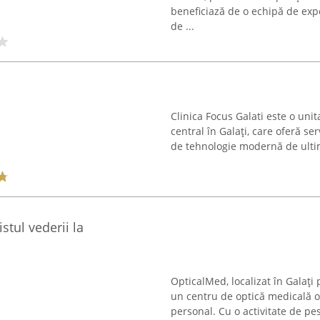
beneficiază de o echipă de expe
de ...
Clinica Focus Galati este o unit
central în Galați, care oferă se
de tehnologie modernă de ultimă
tul vederii la
OpticalMed, localizat în Galați
un centru de optică medicală ori
personal. Cu o activitate de pes