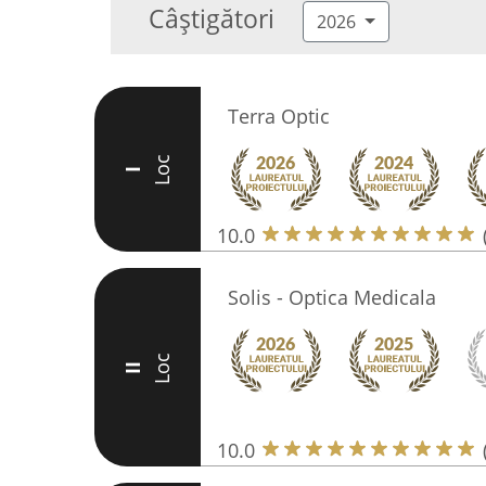
Câștigători
2026
Terra Optic
Loc
I
10.0
Solis - Optica Medicala
Loc
II
10.0