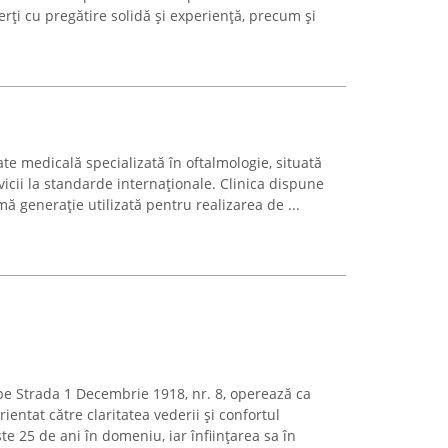
rți cu pregătire solidă și experiență, precum și
ate medicală specializată în oftalmologie, situată
rvicii la standarde internaționale. Clinica dispune
 generație utilizată pentru realizarea de ...
 pe Strada 1 Decembrie 1918, nr. 8, operează ca
entat către claritatea vederii și confortul
te 25 de ani în domeniu, iar înființarea sa în