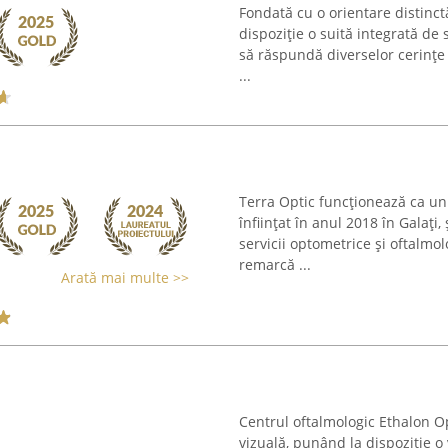
Fondată cu o orientare distinct
dispoziție o suită integrată de
să răspundă diverselor cerințe 
...
Terra Optic funcționează ca un 
înființat în anul 2018 în Galați,
servicii optometrice și oftalm
remarcă ...
Arată mai multe >>
Centrul oftalmologic Ethalon O
vizuală, punând la dispoziție o 