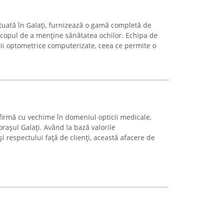
ituată în Galați, furnizează o gamă completă de
 scopul de a menține sănătatea ochilor. Echipa de
ții optometrice computerizate, ceea ce permite o
 firmă cu vechime în domeniul opticii medicale,
orașul Galați. Având la bază valorile
 și respectului față de clienți, această afacere de