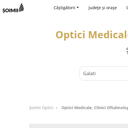
Câștigătorii
Județe și orașe
Optici Medicale
Șoimii Optici
Optici Medicale, Clinici Oftalmolog