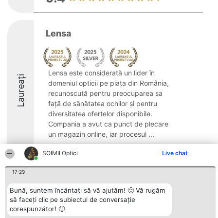
Lensa
Lensa este considerată un lider în
Laureați
domeniul opticii pe piața din România,
recunoscută pentru preocuparea sa
față de sănătatea ochilor și pentru
diversitatea ofertelor disponibile.
Compania a avut ca punct de plecare
un magazin online, iar procesul ...
ȘOIMII Optici
Live chat
17:29
Organizator Ranking
Plebiscyt
Contact
Bună, suntem încântați să vă ajutăm! 🙂 Vă rugăm
BRIGHT SOLUTIONS BR SRL
Câștigătorii
Contact
să faceți clic pe subiectul de conversație
Aleea Timisul De Sus 2 Bl. A30
Lista Tuturor
corespunzător! 🙂
Sc. A Et. 4 Ap. 13 Cod 061952
Laureaților
București
Reguli